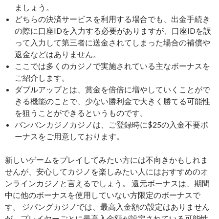
ましょう。
どちらの決済サービスを利用する場合でも、出金手続き
の際に口座IDを入力する必要がありますが、口座IDを誤
って入力して第三者に送金されてしまった場合の補償や
返金などはありません。
ここでは多くのカジノで実施されている主なボーナスを
ご紹介します。
ダブルアップとは、賞金を倍倍に増やしていくことがで
きる機能のことで、少ない勝利金で大きく勝てる可能性
を狙うことができるというものです。
バンバンカジノカジノは、ご登録時に$25の入金不要ボ
ーナスをご用意しております。
新しいゲームをプレイしてみたい方には不向きかもしれま
せんが、安心してカジノを楽しみたい人にはおすすめのオ
ンラインカジノと言えるでしょう。 還元ボーナスは、期間
中に他のボーナスを使用していない方限定のボーナスで
す。 ジパングカジノでは、最高入金額の設定はありません
が、プレイヤーごとに最高入金額が設定されている可能性