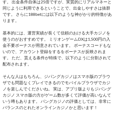
す。 出金条件自体は25倍ですが、実質的にリアルマネーと
同じように利用できるということで、出金しやすさは抜群
です。 さらに188betには以下のような神がかり的特徴があ
ります。
基本的には、運営実績が長くて信頼のおける大手カジノを
使うのがおすすめです。 ミリオンゲームDXは1,500円の入
金不要ボーナスが用意されています。 ボーナスコードもな
いので、アカウント登録をするをボーナスが反映されま
す。 ただ、貰える条件が特殊で、以下のように分割されて
配布されます。
そんな人はもちろん、ジパングカジノはスマホ版のブラウ
ザでも問題なくプレイできるのでモバイルブラウザでカジ
ノを楽しんでくださいね。 実は、アプリ版よりもジパング
カジノ スマホ版の方がゲーム数が多くて評価が高いなんて
いう噂もあります。 パングカジノの評価としては、非常に
バランスのとれたオンラインカジノかと思います！