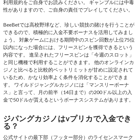
利用規約をご自身でお読みください。 ギャンブルには中毒
性がありますので、ご自身の責任でプレイしてください。
BeeBetでは高校野球など、珍しい競技の賭けを行うことが
できるので、積極的に入金不要ボーナスを活用してみまし
ょう。 対象ゲームにおける期間中のスピン回数が上位75位
以内になった場合には、フリースピンを獲得できるという
内容です。 進呈されたフリースピンは「今週のスロット」
と同じ機種で利用することができます。 他のオンラインカ
ジノと比べると比較的ベットリミットが甘めに設定されて
いるため、かなり効率よく条件を消化することができま
す。 ワイルドジャングルカジノには「マンスリーボーナ
ス」と言って、月の前半（14日まで）の200ドル以上の入
金で50ドルが貰えるというボーナスシステムがあります。
ジパングカジノはvプリカで入金でき
る？
公式サイトの最下部（フッター部分）のライセンスマーク