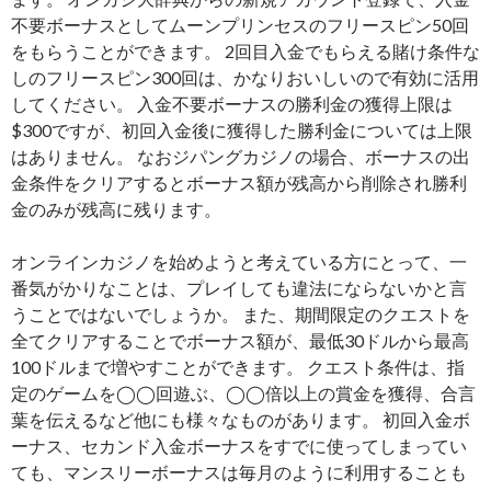
不要ボーナスとしてムーンプリンセスのフリースピン50回
をもらうことができます。 2回目入金でもらえる賭け条件な
しのフリースピン300回は、かなりおいしいので有効に活用
してください。 入金不要ボーナスの勝利金の獲得上限は
$300ですが、初回入金後に獲得した勝利金については上限
はありません。 なおジパングカジノの場合、ボーナスの出
金条件をクリアするとボーナス額が残高から削除され勝利
金のみが残高に残ります。
オンラインカジノを始めようと考えている方にとって、一
番気がかりなことは、プレイしても違法にならないかと言
うことではないでしょうか。 また、期間限定のクエストを
全てクリアすることでボーナス額が、最低30ドルから最高
100ドルまで増やすことができます。 クエスト条件は、指
定のゲームを◯◯回遊ぶ、◯◯倍以上の賞金を獲得、合言
葉を伝えるなど他にも様々なものがあります。 初回入金ボ
ーナス、セカンド入金ボーナスをすでに使ってしまってい
ても、マンスリーボーナスは毎月のように利用することも