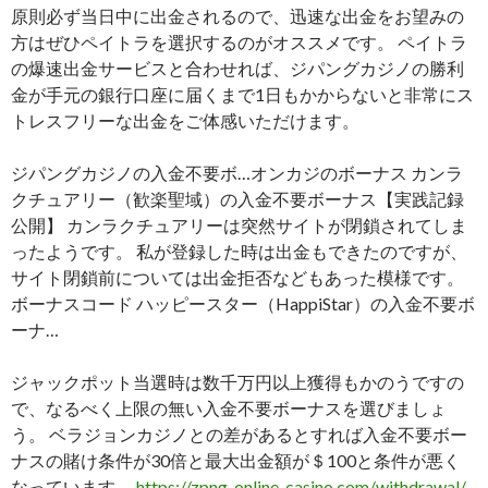
原則必ず当日中に出金されるので、迅速な出金をお望みの
方はぜひペイトラを選択するのがオススメです。 ペイトラ
の爆速出金サービスと合わせれば、ジパングカジノの勝利
金が手元の銀行口座に届くまで1日もかからないと非常にス
トレスフリーな出金をご体感いただけます。
ジパングカジノの入金不要ボ…オンカジのボーナス カンラ
クチュアリー（歓楽聖域）の入金不要ボーナス【実践記録
公開】 カンラクチュアリーは突然サイトが閉鎖されてしま
ったようです。 私が登録した時は出金もできたのですが、
サイト閉鎖前については出金拒否などもあった模様です。
ボーナスコード ハッピースター（HappiStar）の入金不要ボ
ーナ…
ジャックポット当選時は数千万円以上獲得もかのうですの
で、なるべく上限の無い入金不要ボーナスを選びましょ
う。 ベラジョンカジノとの差があるとすれば入金不要ボー
ナスの賭け条件が30倍と最大出金額が＄100と条件が悪く
なっています。
https://zpng-online-casino.com/withdrawal/