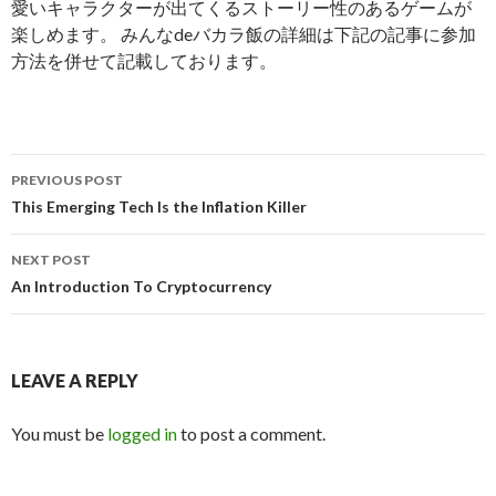
愛いキャラクターが出てくるストーリー性のあるゲームが
楽しめます。 みんなdeバカラ飯の詳細は下記の記事に参加
方法を併せて記載しております。
Post
PREVIOUS POST
navigation
This Emerging Tech Is the Inflation Killer
NEXT POST
An Introduction To Cryptocurrency
LEAVE A REPLY
You must be
logged in
to post a comment.